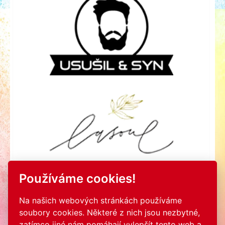
Používáme cookies!
Na našich webových stránkách používáme
soubory cookies. Některé z nich jsou nezbytné,
zatímco jiné nám pomáhají vylepšít tento web a