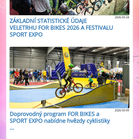
2026-03-24
ZÁKLADNÍ STATISTICKÉ ÚDAJE
VELETRHU FOR BIKES 2026 A FESTIVALU
SPORT EXPO
2026-03-09
Doprovodný program FOR BIKES a
SPORT EXPO nabídne hvězdy cyklistiky
...