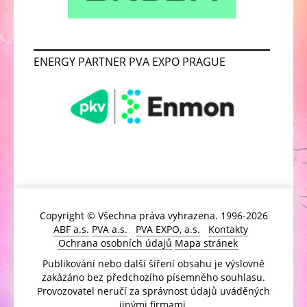
ENERGY PARTNER PVA EXPO PRAGUE
Copyright © Všechna práva vyhrazena. 1996-2026
ABF a.s.
PVA a.s.
PVA EXPO, a.s.
Kontakty
Ochrana osobních údajů
Mapa stránek
Publikování nebo další šíření obsahu je výslovně
zakázáno bez předchozího písemného souhlasu.
Provozovatel neručí za správnost údajů uváděných
jinými firmami.