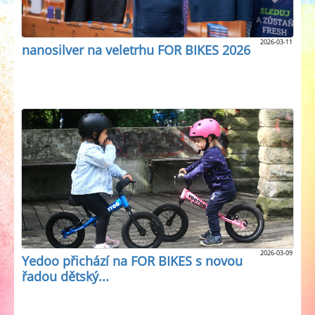
2026-03-11
nanosilver na veletrhu FOR BIKES 2026
2026-03-09
Yedoo přichází na FOR BIKES s novou
řadou dětský...