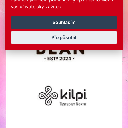
váš uživatelský zážitek.
Souhlasím
Přizpůsobit