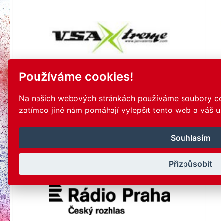
Používáme cookies!
Na našich webových stránkách používáme soubory coo
zatímco jiné nám pomáhají vylepšít tento web a váš už
Souhlasím
Přizpůsobit