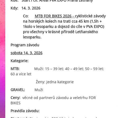
Kde: Start i cíl: Areál PVA EXPO Praha Letňany
Kdy: 14. 3. 2026
Co:
MTB FOR BIKES 2026 -
cyklistické závody
na horských kolech na trati cca 45 km (1,5h +
1kolo v lesoparku a dojezd do cíle v PVA EXPO)
pro všechny v krásné přírodě Letňanského
lesoparku.
Program závodu
sobota 14. 3. 2026
Kategorie:
MTB:
Muži: 15 – 39 let; 40 – 49 let; 50 – 59 let;
60 a více let
Ženy: jedna kategorie
GRAVEL:
Muži
Ceny:
věcné od partnerů závodu a veletrhu FOR
BIKES
Pravidla závodu: