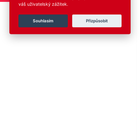
váš uživatelský zážitek.
Souhlasím
Přizpůsobit