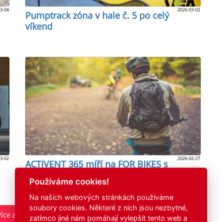
3-04
2026-03-02
Pumptrack zóna v hale č. 5 po celý
víkend
3-02
2026-02-27
ACTIVENT 365 míří na FOR BIKES s
novinkami pro trail i bikepacking
Používáme cookies!
Na našich webových stránkách používáme
soubory cookies. Některé z nich jsou nezbytné,
Více aktualit
zatímco jiné nám pomáhají vylepšít tento web a