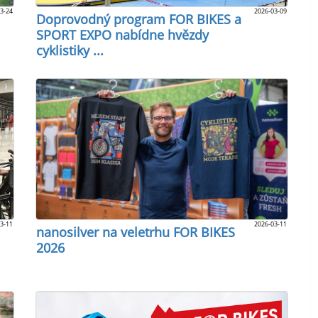
3-24
2026-03-09
Doprovodný program FOR BIKES a
SPORT EXPO nabídne hvězdy
cyklistiky ...
3-11
2026-03-11
nanosilver na veletrhu FOR BIKES
2026