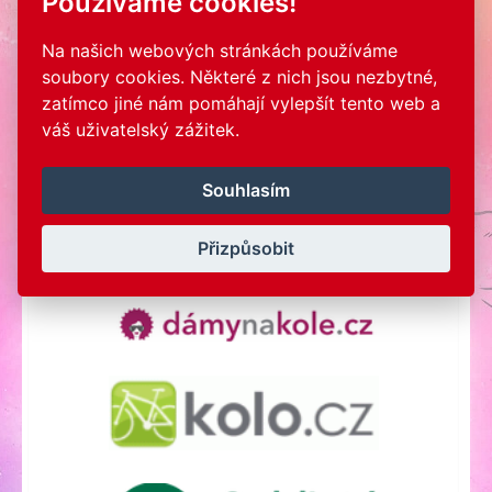
Používáme cookies!
Na našich webových stránkách používáme
soubory cookies. Některé z nich jsou nezbytné,
zatímco jiné nám pomáhají vylepšít tento web a
váš uživatelský zážitek.
MEDIA PARTNERS
Souhlasím
Přizpůsobit