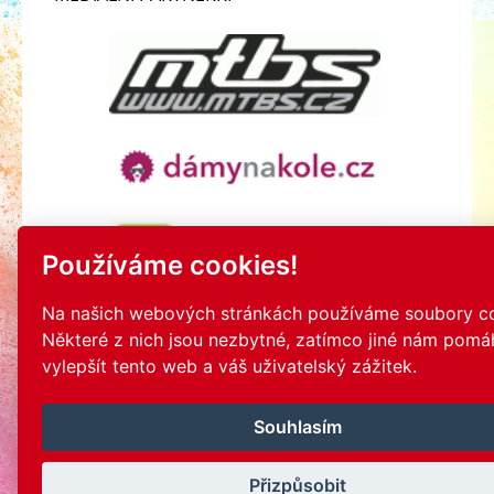
Používáme cookies!
Na našich webových stránkách používáme soubory co
Některé z nich jsou nezbytné, zatímco jiné nám pomáh
vylepšít tento web a váš uživatelský zážitek.
Souhlasím
Přizpůsobit