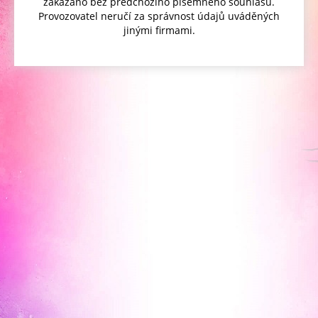
zakázáno bez předchozího písemného souhlasu.
Provozovatel neručí za správnost údajů uváděných
jinými firmami.