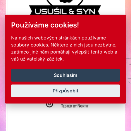
Používáme cookies!
Na našich webových stránkách používáme
soubory cookies. Některé z nich jsou nezbytné,
zatímco jiné nám pomáhají vylepšít tento web a
váš uživatelský zážitek.
Souhlasím
Přizpůsobit