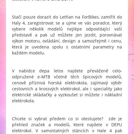
Stačí pouze dorazit do Letňan na ForBikes, zamířit do
Haly 4, zaregistrovat se a ujme ve vás poradce, který
vybere několik modelů nejlépe odpovídající vaší
představě a pak už můžete jen jezdit, porovnávat
výkon motoru, ovládání, design a samozřejmě i cenu,
která je uvedena spolu s ostatními parametry na
každém modelu.
V nabídce depa letos najdete převáženě celo-
odpružené e-MTB včetně těch špicových modelů,
cenově příznivá horská elektrokola, zajímavý výběr
cestovních a krossvých elektrokol, ale i speciality jako
elektrické skládačky a vyzkoušet si můžete i nákladní
elektrokola.
Chcete si vybrat předem co si otestujete? zde je
přehled značek a modelů, které najdete v DEPU
elektrokol. V samostatných stáncích v Hale 4 pak