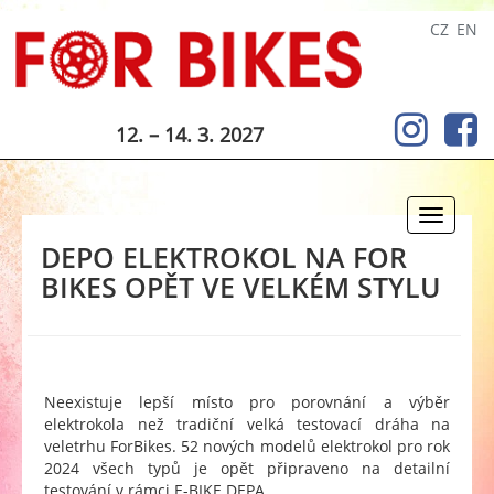
CZ
EN
12. – 14. 3. 2027
Toggle
navigati
DEPO ELEKTROKOL NA FOR
BIKES OPĚT VE VELKÉM STYLU
Neexistuje lepší místo pro porovnání a výběr
elektrokola než tradiční velká testovací dráha na
veletrhu ForBikes. 52 nových modelů elektrokol pro rok
2024 všech typů je opět připraveno na detailní
testování v rámci E-BIKE DEPA.