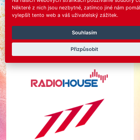
Na našich webových stránkách používáme soubory co
Některé z nich jsou nezbytné, zatímco jiné nám pomáh
vylepšít tento web a váš uživatelský zážitek.
Souhlasím
Přizpůsobit