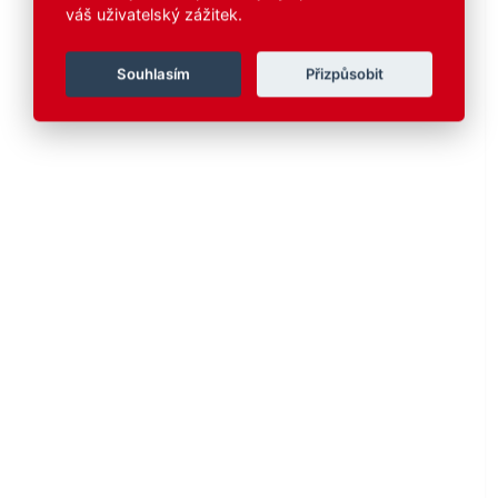
váš uživatelský zážitek.
Souhlasím
Přizpůsobit