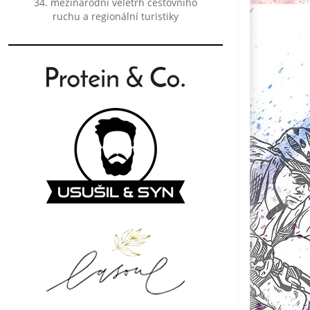
34. mezinárodní veletrh cestovního
ruchu a regionální turistiky